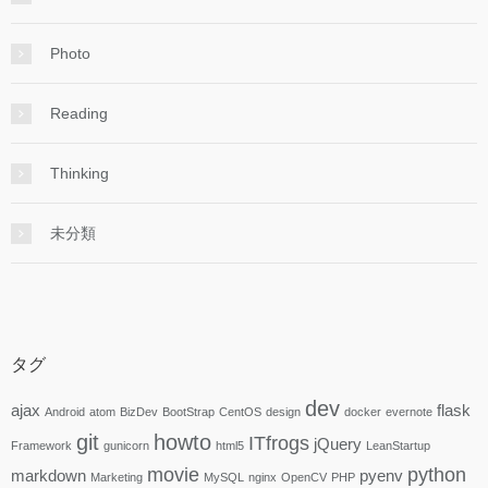
Photo
Reading
Thinking
未分類
タグ
dev
ajax
flask
Android
atom
BizDev
BootStrap
CentOS
design
docker
evernote
git
howto
ITfrogs
jQuery
Framework
gunicorn
html5
LeanStartup
movie
python
markdown
pyenv
Marketing
MySQL
nginx
OpenCV
PHP