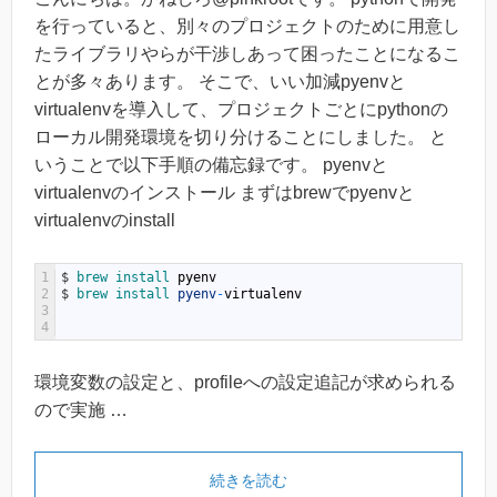
を行っていると、別々のプロジェクトのために用意し
たライブラリやらが干渉しあって困ったことになるこ
とが多々あります。 そこで、いい加減pyenvと
virtualenvを導入して、プロジェクトごとにpythonの
ローカル開発環境を切り分けることにしました。 と
いうことで以下手順の備忘録です。 pyenvと
virtualenvのインストール まずはbrewでpyenvと
virtualenvのinstall
1
$
brew 
install 
pyenv
2
$
brew 
install 
pyenv
-
virtualenv
3
4
環境変数の設定と、profileへの設定追記が求められる
ので実施 …
続きを読む