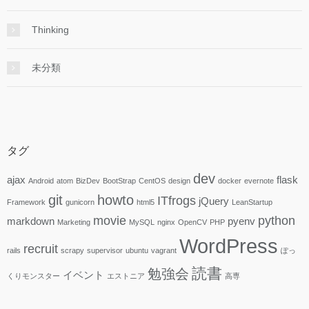
Thinking
未分類
タグ
dev
ajax
flask
Android
atom
BizDev
BootStrap
CentOS
design
docker
evernote
git
howto
ITfrogs
jQuery
Framework
gunicorn
html5
LeanStartup
movie
python
markdown
pyenv
Marketing
MySQL
nginx
OpenCV
PHP
WordPress
recruit
rails
scrapy
supervisor
ubuntu
vagrant
ぽっ
読書
勉強会
イベント
くりモンスター
エストニア
高専