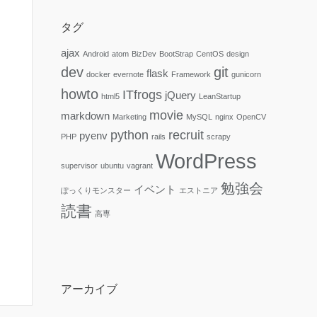
タグ
ajax
Android
atom
BizDev
BootStrap
CentOS
design
dev
git
flask
docker
evernote
Framework
gunicorn
howto
ITfrogs
jQuery
html5
LeanStartup
movie
markdown
Marketing
MySQL
nginx
OpenCV
python
recruit
pyenv
PHP
rails
scrapy
WordPress
supervisor
ubuntu
vagrant
勉強会
イベント
ぽっくりモンスター
エストニア
読書
高専
アーカイブ