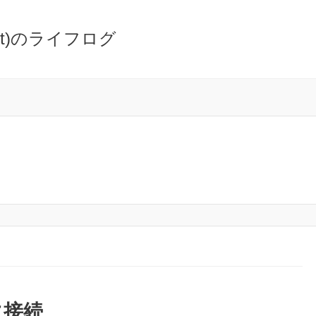
oot)のライフログ
に接続