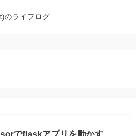
oot)のライフログ
ervisorでflaskアプリを動かす