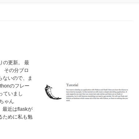
ぶりの更新。 最
 その分ブロ
らないので、ま
honのフレー
やっていまし
ちゃん
、最近はflaskが
るために私も勉