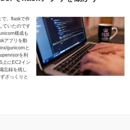
で、flaskで作
動かしていたのです
nicorn構成も
skアプリを動
gunicornと
ervisorを利
WS上にEC2イン
備忘録を残し
えずざっくりと