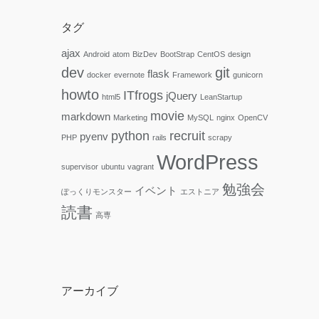
タグ
ajax
Android
atom
BizDev
BootStrap
CentOS
design
dev
git
flask
docker
evernote
Framework
gunicorn
howto
ITfrogs
jQuery
html5
LeanStartup
movie
markdown
Marketing
MySQL
nginx
OpenCV
python
recruit
pyenv
PHP
rails
scrapy
WordPress
supervisor
ubuntu
vagrant
勉強会
イベント
ぽっくりモンスター
エストニア
読書
高専
アーカイブ