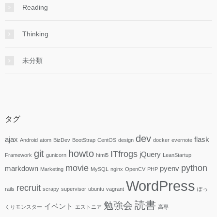
Reading
Thinking
未分類
タグ
dev
ajax
flask
Android
atom
BizDev
BootStrap
CentOS
design
docker
evernote
git
howto
ITfrogs
jQuery
Framework
gunicorn
html5
LeanStartup
movie
python
markdown
pyenv
Marketing
MySQL
nginx
OpenCV
PHP
WordPress
recruit
rails
scrapy
supervisor
ubuntu
vagrant
ぽっ
読書
勉強会
イベント
くりモンスター
エストニア
高専