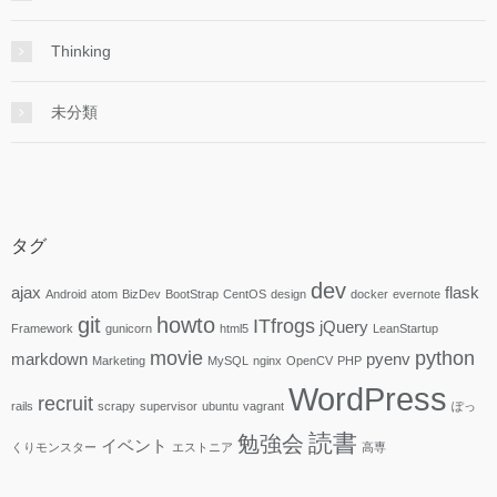
Thinking
未分類
タグ
dev
ajax
flask
Android
atom
BizDev
BootStrap
CentOS
design
docker
evernote
git
howto
ITfrogs
jQuery
Framework
gunicorn
html5
LeanStartup
movie
python
markdown
pyenv
Marketing
MySQL
nginx
OpenCV
PHP
WordPress
recruit
rails
scrapy
supervisor
ubuntu
vagrant
ぽっ
読書
勉強会
イベント
くりモンスター
エストニア
高専