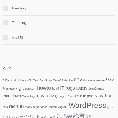
Reading
Thinking
未分類
タグ
dev
ajax
flask
Android
atom
BizDev
BootStrap
CentOS
design
docker
evernote
git
howto
ITfrogs
jQuery
Framework
gunicorn
html5
LeanStartup
movie
python
markdown
pyenv
Marketing
MySQL
nginx
OpenCV
PHP
WordPress
recruit
rails
scrapy
supervisor
ubuntu
vagrant
ぽっ
読書
勉強会
イベント
くりモンスター
エストニア
高専