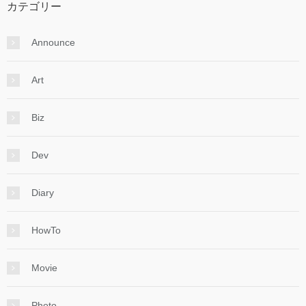
カテゴリー
Announce
Art
Biz
Dev
Diary
HowTo
Movie
Photo