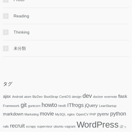
Reading
Thinking
未分類
タグ
dev
ajax
flask
Android
atom
BizDev
BootStrap
CentOS
design
docker
evernote
git
howto
ITfrogs
jQuery
Framework
gunicorn
html5
LeanStartup
movie
python
markdown
pyenv
Marketing
MySQL
nginx
OpenCV
PHP
WordPress
recruit
rails
scrapy
supervisor
ubuntu
vagrant
ぽっ