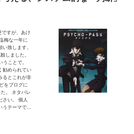
今更ですが、あけ
塩梅な一年に
願い致します。
一気観しました。
ということで。
く勧められてい
みるとこれが非
どをブログに
た。 ネタバレ
さい。 個人
いうテーマで…