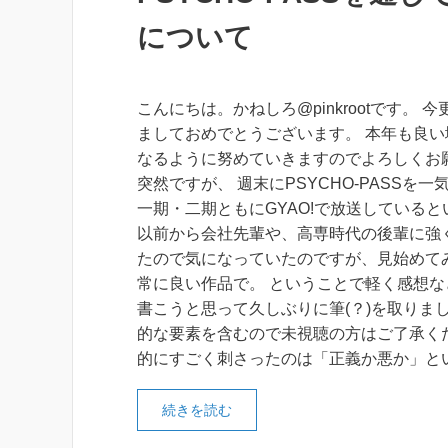
について
こんにちは。かねしろ@pinkrootです。 
ましておめでとうございます。 本年も良い
なるように努めていきますのでよろしくお
突然ですが、 週末にPSYCHO-PASSを
一期・二期ともにGYAO!で放送している
以前から会社先輩や、高専時代の後輩に強
たので気になっていたのですが、見始めて
常に良い作品で。 ということで軽く感想な
書こうと思って久しぶりに筆(？)を取りまし
的な要素を含むので未視聴の方はご了承くだ
的にすごく刺さったのは「正義か悪か」と
続きを読む