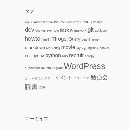
タグ
ajax
Android
atom
BizDev
BootStrap
CentOS
design
dev
git
flask
docker
evernote
Framework
gunicorn
howto
ITfrogs
jQuery
html5
LeanStartup
movie
markdown
Marketing
MySQL
nginx
OpenCV
python
recruit
pyenv
PHP
rails
scrapy
WordPress
supervisor
ubuntu
vagrant
勉強会
イベント
ぽっくりモンスター
エストニア
読書
高専
アーカイブ