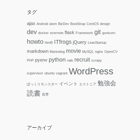
タグ
ajax
Android
atom
BizDev
BootStrap
CentOS
design
dev
git
flask
docker
evernote
Framework
gunicorn
howto
ITfrogs
jQuery
html5
LeanStartup
movie
markdown
Marketing
MySQL
nginx
OpenCV
python
recruit
pyenv
PHP
rails
scrapy
WordPress
supervisor
ubuntu
vagrant
勉強会
イベント
ぽっくりモンスター
エストニア
読書
高専
アーカイブ