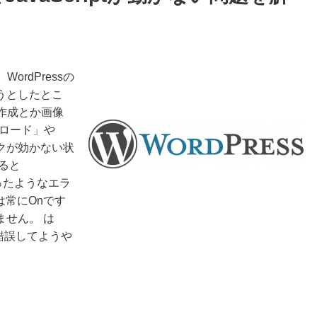
WordPressの
うとしたとこ
を作成とか画像
プロード」や
クが効かない状
ると
いったようなエラ
tは常にOnです
せん。 は
錯誤してようや