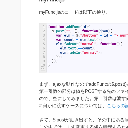
myFunc.jsのコードは以下の通り。
1
function
addFunc
(
id
)
{
2
$
.
post
(
""
,
{
}
,
function
(
json
)
{
3
var
elm
=
$
(
"#button"
+
id
+
">.num"
4
var
count
=
elm
.
text
(
)
;
5
elm
.
fadeOut
(
"normal"
,
function
(
)
{
6
elm
.
text
(
++
count
)
;
7
elm
.
fadeIn
(
"normal"
)
;
8
}
)
;
9
}
)
;
10
}
11
まず、ajaxな動作なのでaddFuncの$.pos
第一引数の部分は値をPOSTする先のフ
ので、空にしてみました。第二引数は渡す
# 何かに渡すケースについては、
こちらの
さて、$.postが動き出すと、その中にあるfunc
この中では、まず変更する値を特定するため