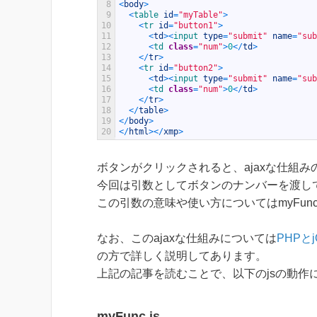
8
<
body
>
9
<
table 
id
=
"myTable"
>
10
<
tr 
id
=
"button1"
>
11
<
td
>
<
input 
type
=
"submit"
name
=
"sub
12
<
td 
class
=
"num"
>
0
<
/
td
>
13
<
/
tr
>
14
<
tr 
id
=
"button2"
>
15
<
td
>
<
input 
type
=
"submit"
name
=
"sub
16
<
td 
class
=
"num"
>
0
<
/
td
>
17
<
/
tr
>
18
<
/
table
>
19
<
/
body
>
20
<
/
html
>
<
/
xmp
>
ボタンがクリックされると、ajaxな仕組みの
今回は引数としてボタンのナンバーを渡し
この引数の意味や使い方についてはmyFun
なお、このajaxな仕組みについては
PHPと
の方で詳しく説明してあります。
上記の記事を読むことで、以下のjsの動作
myFunc.js