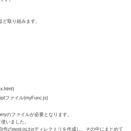
ほど取り組みます。
tml)
ファイル(myFunc.js)
ueryのファイルが必要となります。
ドして使いました。
.jsと自作のpost.jsはjsディレクトリを作成し、その中にまとめて