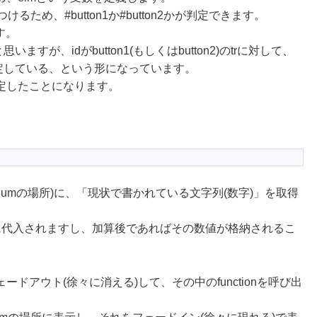
けるため、#button1か#button2かが判定できます。
す。
すが、idがbutton1(もしくはbutton2)のtrに対して、
指定している、という形になっています。
定したことになります。
numの場所)に、「現状で書かれている文字列(数字)」を取得
ntに代入されますし、加算後であればその数値が格納されるこ
をフェードアウト(徐々に消える)して、その中のfunctionを呼び出