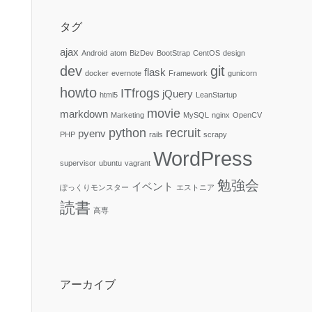
タグ
ajax
Android
atom
BizDev
BootStrap
CentOS
design
dev
git
flask
docker
evernote
Framework
gunicorn
howto
ITfrogs
jQuery
html5
LeanStartup
movie
markdown
Marketing
MySQL
nginx
OpenCV
python
recruit
pyenv
PHP
rails
scrapy
WordPress
supervisor
ubuntu
vagrant
勉強会
イベント
ぽっくりモンスター
エストニア
読書
高専
アーカイブ