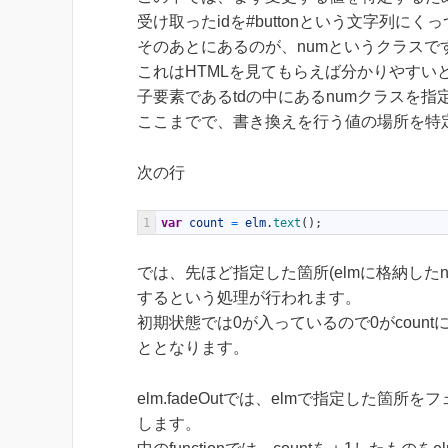
受け取ったidを#buttonという文字列にくっつ
そのあとにあるのが、numというクラスで
これはHTMLを見てもらえば分かりやすいと思いま
子要素であるtdの中にあるnumクラスを
ここまでで、書き換えを行う値の場所を特
次の行
1
var
count
=
elm
.
text
(
)
;
では、先ほど指定した箇所(elmに格納した
するという処理が行われます。
初期状態では0が入っているので0がcou
ととなります。
elm.fadeOutでは、elmで指定した箇所
します。