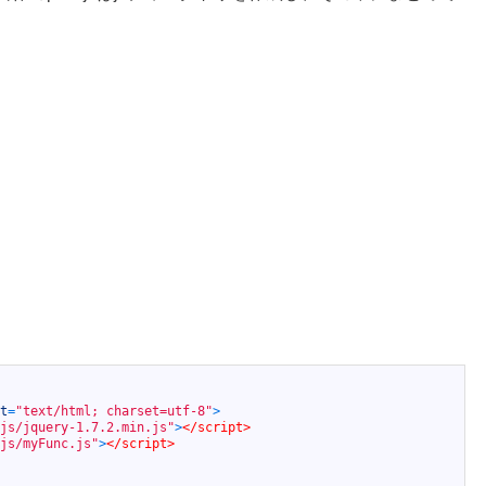
t
=
"text/html; charset=utf-8"
>
js/jquery-1.7.2.min.js"
>
</script>
js/myFunc.js"
>
</script>