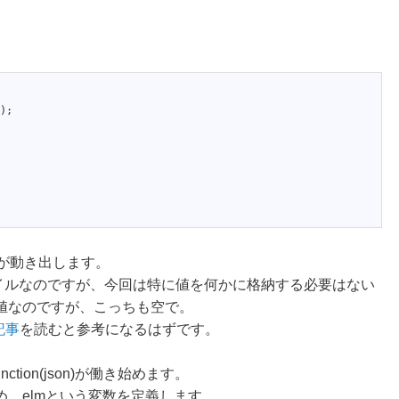
)
;
t()が動き出します。
ァイルなのですが、今回は特に値を何かに格納する必要はない
値なのですが、こっちも空で。
記事
を読むと参考になるはずです。
tion(json)が働き始めます。
、elmという変数を定義します。