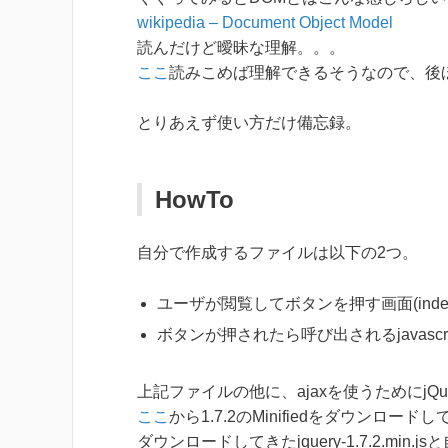
wikipedia – Document Object Model
読んだけど曖昧な理解。。。
ここ
読みこめば理解できるそうなので、後
とりあえず使い方だけ備忘録。
HowTo
自分で作成するファイルは以下の2つ。
ユーザが閲覧してボタンを押す画面(index.h
ボタンが押されたら呼び出されるjavascript
上記ファイルの他に、ajaxを使うためにjQ
ここ
から1.7.2のMinifiedをダウンロー
ダウンロードしてきたjquery-1.7.2.min