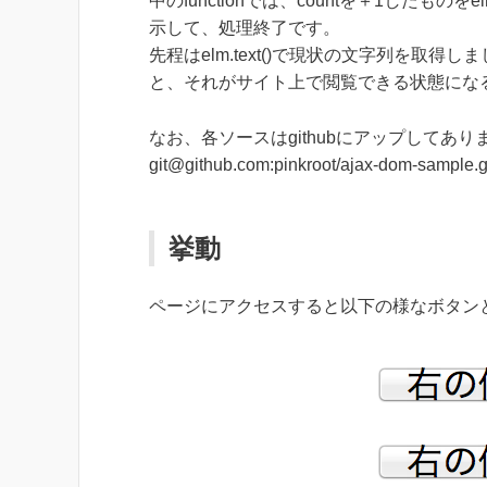
中のfunctionでは、countを＋1した
示して、処理終了です。
先程はelm.text()で現状の文字列を取得
と、それがサイト上で閲覧できる状態にな
なお、各ソースはgithubにアップしてあり
git@github.com:pinkroot/ajax-dom-sample.g
挙動
ページにアクセスすると以下の様なボタン