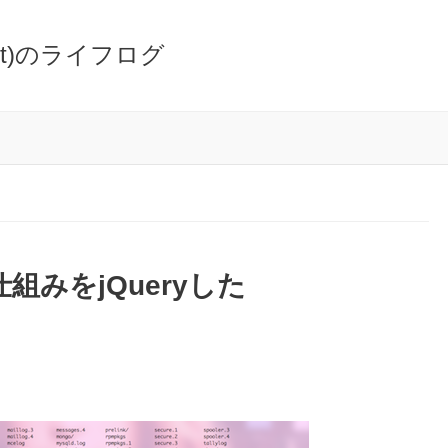
oot)のライフログ
仕組みをjQueryした