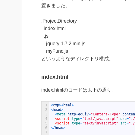
置きました。
.ProjectDirectory
index.html
.js
jquery-1.7.2.min.js
myFunc.js
というようなディレクトリ構成。
index.html
index.htmlのコードは以下の通り。
1
<
xmp
>
<
html
>
2
<
head
>
3
<
meta 
http
-
equiv
=
"Content-Type"
conten
4
<script 
type
=
"text/javascript"
src
=
"./
5
<script 
type
=
"text/javascript"
src
=
"./
6
<
/
head
>
7