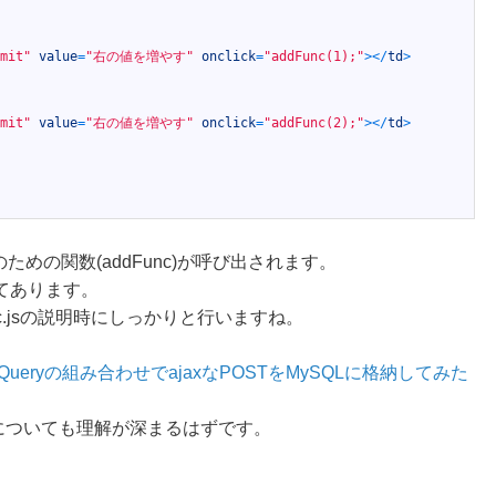
mit"
value
=
"右の値を増やす"
onclick
=
"addFunc(1);"
>
<
/
td
>
mit"
value
=
"右の値を増やす"
onclick
=
"addFunc(2);"
>
<
/
td
>
ための関数(addFunc)が呼び出されます。
てあります。
c.jsの説明時にしっかりと行いますね。
jQueryの組み合わせでajaxなPOSTをMySQLに格納してみた
についても理解が深まるはずです。