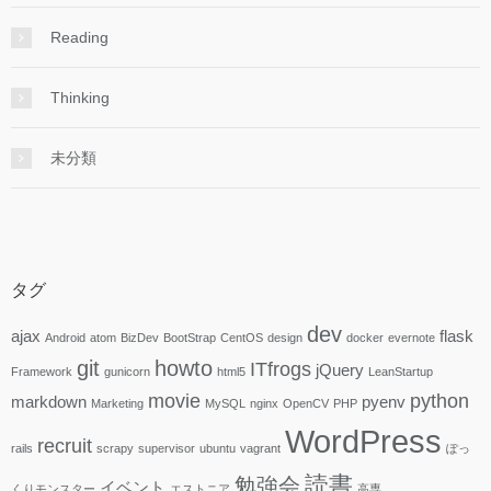
Reading
Thinking
未分類
タグ
dev
ajax
flask
Android
atom
BizDev
BootStrap
CentOS
design
docker
evernote
git
howto
ITfrogs
jQuery
Framework
gunicorn
html5
LeanStartup
movie
python
markdown
pyenv
Marketing
MySQL
nginx
OpenCV
PHP
WordPress
recruit
rails
scrapy
supervisor
ubuntu
vagrant
ぽっ
読書
勉強会
イベント
くりモンスター
エストニア
高専