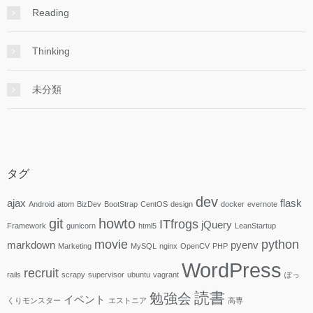
Reading
Thinking
未分類
タグ
dev
ajax
flask
Android
atom
BizDev
BootStrap
CentOS
design
docker
evernote
git
howto
ITfrogs
jQuery
Framework
gunicorn
html5
LeanStartup
movie
python
markdown
pyenv
Marketing
MySQL
nginx
OpenCV
PHP
WordPress
recruit
rails
scrapy
supervisor
ubuntu
vagrant
ぽっ
読書
勉強会
イベント
くりモンスター
エストニア
高専