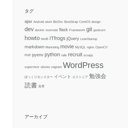
タグ
ajax
Android
atom
BizDev
BootStrap
CentOS
design
dev
git
flask
docker
evernote
Framework
gunicorn
howto
ITfrogs
jQuery
html5
LeanStartup
movie
markdown
Marketing
MySQL
nginx
OpenCV
python
recruit
pyenv
PHP
rails
scrapy
WordPress
supervisor
ubuntu
vagrant
勉強会
イベント
ぽっくりモンスター
エストニア
読書
高専
アーカイブ