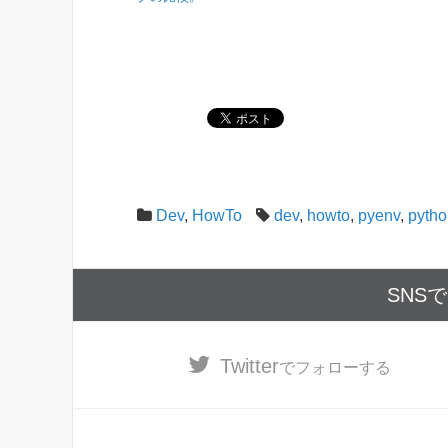
Dev
,
HowTo
dev
,
howto
,
pyenv
,
pytho
SNS
Twitter
でフォローする