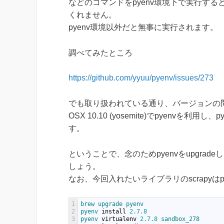
などのコマンドをpyenv環境下で実行すると
くれません。
pyenv環境以外だと無事に実行されます。
調べてみたところ
https://github.com/yyuu/pyenv/issues/273
でも取り扱われている通り、バージョンの
OSX 10.10 (yosemite)でpyenvを
す。
ということで、念のためpyenvをupgrade
しょう。
なお、今回入れたいライブラリのscrapyはp
1
brew 
upgrade 
pyenv
2
pyenv 
install
2.7.8
3
pyenv 
virtualenv
2.7.8
sandbox_278