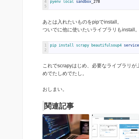
4
pyenv 
local 
sandbox
_
278
5
あとは入れたいものをpipでinstall。
ついでに他に使いたいライブラリもinstall
1
pip 
install 
scrapy 
beautifulsoup4 
service
2
これでscrapyはじめ、必要なライブラリ
めでたしめでたし。
おしまい。
関連記事