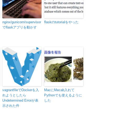
nginx/gunicorn/supervisor
flaskのtutorialをやった
でflaskアプリを動かす
vagrantfileでDockerを入
MacにMecab入れて
れようとしたら
Pythonでも使えるように
Undetermined Errorが表
した
示された件