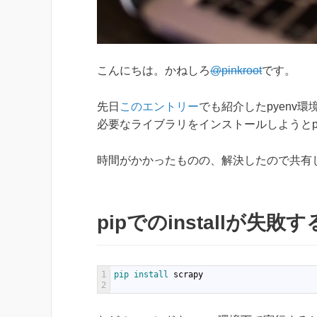
こんにちは。かねしろ
@pinkroot
です。
先日
このエントリー
でも紹介したpyenv環
必要なライブラリをインストールしようとp
時間がかかったものの、解決したので共有
pipでのinstallが失敗
1
pip 
install 
scrapy
2