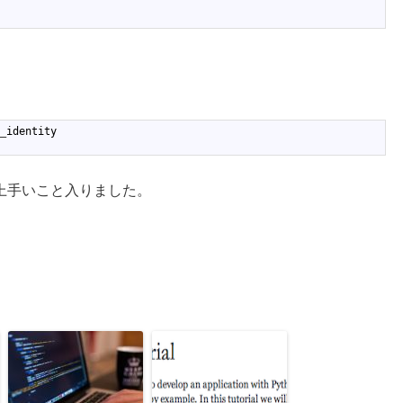
。
_
identity
が上手いこと入りました。