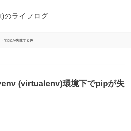
oot)のライフログ
nv)環境下でpipが失敗する件
yenv (virtualenv)環境下でpipが失