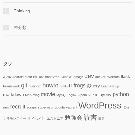
Thinking
未分類
タグ
dev
ajax
flask
Android
atom
BizDev
BootStrap
CentOS
design
docker
evernote
git
howto
ITfrogs
jQuery
Framework
gunicorn
html5
LeanStartup
movie
python
markdown
pyenv
Marketing
MySQL
nginx
OpenCV
PHP
WordPress
recruit
rails
scrapy
supervisor
ubuntu
vagrant
ぽっ
読書
勉強会
イベント
くりモンスター
エストニア
高専