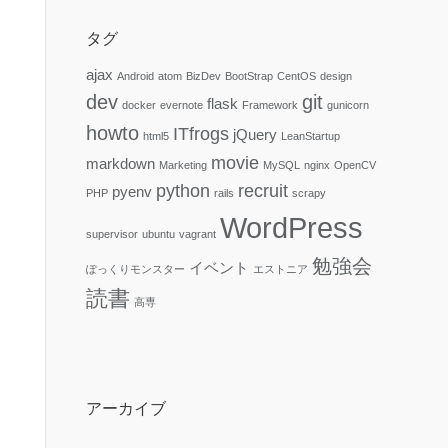
タグ
ajax
Android
atom
BizDev
BootStrap
CentOS
design
dev
git
flask
docker
evernote
Framework
gunicorn
howto
ITfrogs
jQuery
html5
LeanStartup
movie
markdown
Marketing
MySQL
nginx
OpenCV
python
recruit
pyenv
PHP
rails
scrapy
WordPress
supervisor
ubuntu
vagrant
勉強会
イベント
ぽっくりモンスター
エストニア
読書
高専
アーカイブ