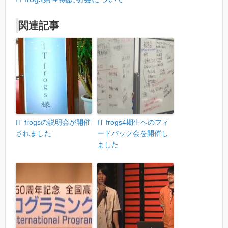
関連記事
IT frogsの説明会が開催
IT frogs4期生へのフィ
されました
ードバック会を開催し
ました