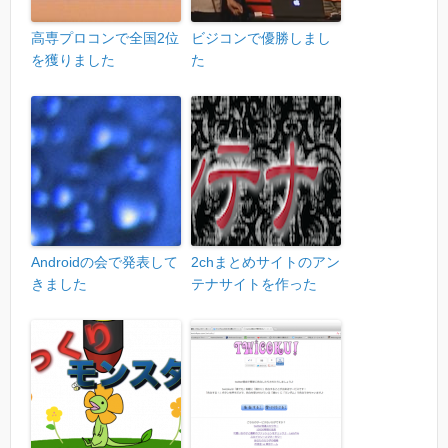
高専プロコンで全国2位
ビジコンで優勝しまし
を獲りました
た
Androidの会で発表して
2chまとめサイトのアン
きました
テナサイトを作った