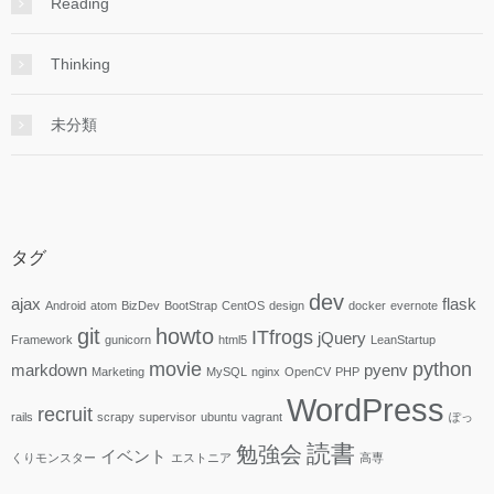
Reading
Thinking
未分類
タグ
dev
ajax
flask
Android
atom
BizDev
BootStrap
CentOS
design
docker
evernote
git
howto
ITfrogs
jQuery
Framework
gunicorn
html5
LeanStartup
movie
python
markdown
pyenv
Marketing
MySQL
nginx
OpenCV
PHP
WordPress
recruit
rails
scrapy
supervisor
ubuntu
vagrant
ぽっ
読書
勉強会
イベント
くりモンスター
エストニア
高専