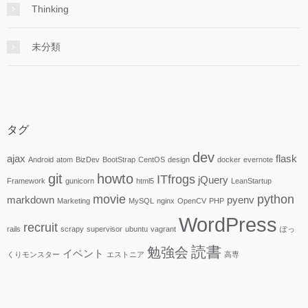
Thinking
未分類
タグ
dev
ajax
flask
Android
atom
BizDev
BootStrap
CentOS
design
docker
evernote
git
howto
ITfrogs
jQuery
Framework
gunicorn
html5
LeanStartup
movie
python
markdown
pyenv
Marketing
MySQL
nginx
OpenCV
PHP
WordPress
recruit
rails
scrapy
supervisor
ubuntu
vagrant
ぽっ
読書
勉強会
イベント
くりモンスター
エストニア
高専