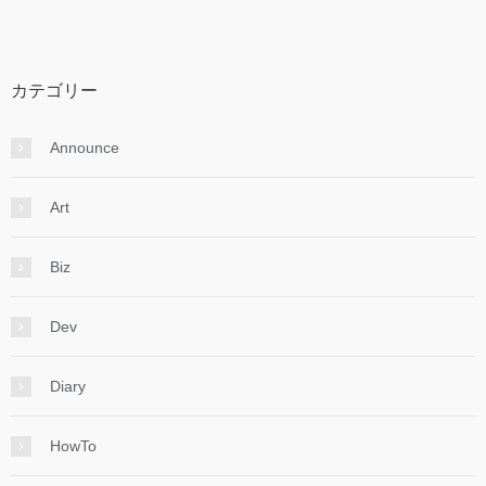
カテゴリー
Announce
Art
Biz
Dev
Diary
HowTo