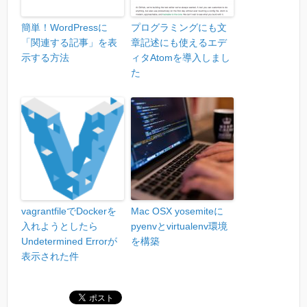
簡単！WordPressに
プログラミングにも文
「関連する記事」を表
章記述にも使えるエデ
示する方法
ィタAtomを導入しまし
た
vagrantfileでDockerを
Mac OSX yosemiteに
入れようとしたら
pyenvとvirtualenv環境
Undetermined Errorが
を構築
表示された件