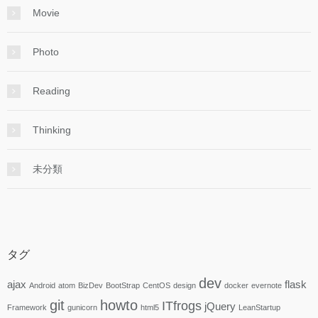
Movie
Photo
Reading
Thinking
未分類
タグ
dev
ajax
flask
Android
atom
BizDev
BootStrap
CentOS
design
docker
evernote
git
howto
ITfrogs
jQuery
Framework
gunicorn
html5
LeanStartup