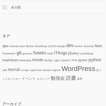
未分類
タグ
dev
ajax
flask
Android
atom
BizDev
BootStrap
CentOS
design
docker
evernote
git
howto
ITfrogs
jQuery
Framework
gunicorn
html5
LeanStartup
movie
python
markdown
pyenv
Marketing
MySQL
nginx
OpenCV
PHP
WordPress
recruit
rails
scrapy
supervisor
ubuntu
vagrant
ぽっ
読書
勉強会
イベント
くりモンスター
エストニア
高専
アーカイブ