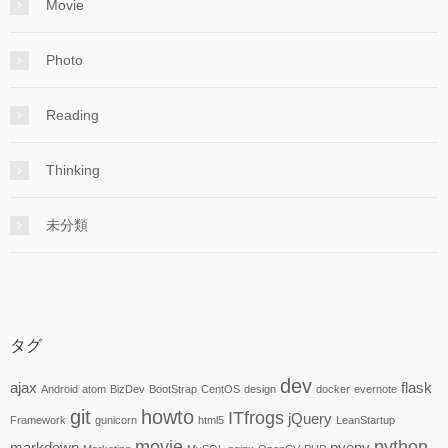
Movie
Photo
Reading
Thinking
未分類
タグ
dev
ajax
flask
Android
atom
BizDev
BootStrap
CentOS
design
docker
evernote
git
howto
ITfrogs
jQuery
Framework
gunicorn
html5
LeanStartup
movie
python