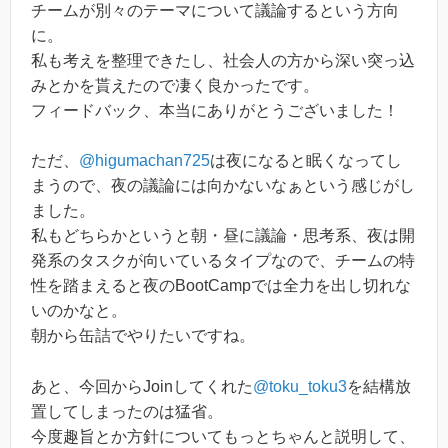
チームが別々のテーマについて議論するという方向
に。
私も考えを整理できたし、社会人の方から深い突っ込
みとかを貰えたので凄く良かったです。
フィードバック、本当にありがとうございました！
ただ、
@higumachan725
は夜になると眠くなってし
まうので、夜の議論には向かないなぁという感じがし
ました。
私もどちらかというと朝・昼に議論・思考系、夜は開
発系のタスクが向いているタイプなので、チームの特
性を踏まえると夜のBootCampでは全力を出し切れな
いのかなと。
朝から缶詰でやりたいですね。
あと、今回からJoinしてくれた
@toku_toku3
を結構放
置してしまったのは猛省。
今度趣旨とか方針についてもっとちゃんと説明して、