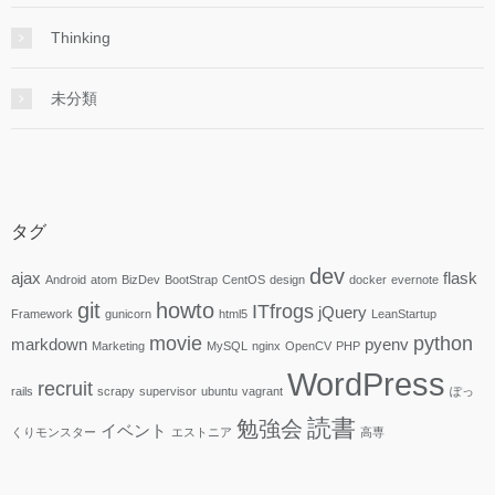
Thinking
未分類
タグ
dev
ajax
flask
Android
atom
BizDev
BootStrap
CentOS
design
docker
evernote
git
howto
ITfrogs
jQuery
Framework
gunicorn
html5
LeanStartup
movie
python
markdown
pyenv
Marketing
MySQL
nginx
OpenCV
PHP
WordPress
recruit
rails
scrapy
supervisor
ubuntu
vagrant
ぽっ
読書
勉強会
イベント
くりモンスター
エストニア
高専