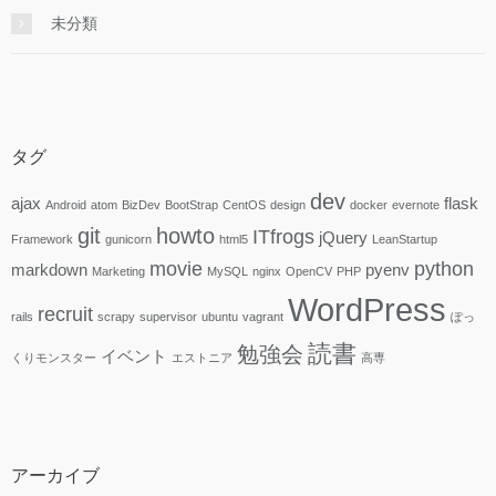
未分類
タグ
dev
ajax
flask
Android
atom
BizDev
BootStrap
CentOS
design
docker
evernote
git
howto
ITfrogs
jQuery
Framework
gunicorn
html5
LeanStartup
movie
python
markdown
pyenv
Marketing
MySQL
nginx
OpenCV
PHP
WordPress
recruit
rails
scrapy
supervisor
ubuntu
vagrant
ぽっ
読書
勉強会
イベント
くりモンスター
エストニア
高専
アーカイブ