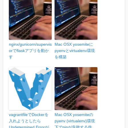
nginx/gunicorn/supervis
Mac OSX yosemiteに
orでflaskアプリを動か
pyenvとvirtualenv環境
す
を構築
vagrantfileでDockerを
Mac OSX yosemiteの
入れようとしたら
pyenv (virtualenv)環境
Undetermined Errorが
下でpipが失敗する件