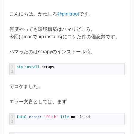
こんにちは。かねしろ
@pinkroot
です。
何度やっても環境構築はハマりどころ。
今回はmacでpip install時にコケた件の備忘録です。
ハマったのはscrapyのインストール時。
1
pip 
install 
scrapy
2
でコケました。
エラー文言としては、まず
1
fatal 
error
:
'ffi.h'
file 
not
found
2