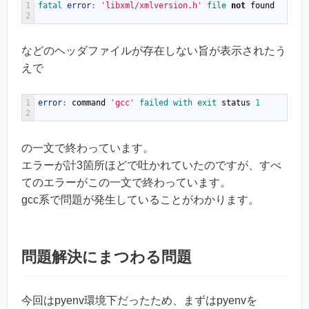
1
fatal 
error
:
'libxml/xmlversion.h'
file 
not
found
2
などのヘッダファイルが存在しない旨が表示されたう
えで
1
error
:
command
'gcc'
failed 
with 
exit 
status
1
2
の一文で終わっています。
エラーが計3箇所ほどで吐かれていたのですが、すべ
てのエラーがこの一文で終わっています。
gcc系で問題が発生していることがわかります。
問題解決にまつわる問題
今回はpyenv環境下だったため、まずはpyenvを