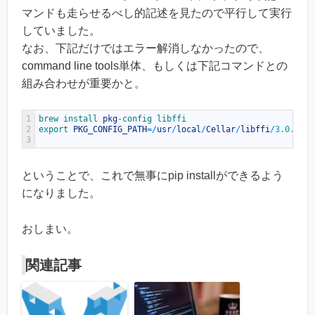
マンドも走らせるべし的記述を見たので平行して実行
していました。
なお、下記だけではエラー解消しなかったので、
command line tools単体、もしくは下記コマンドとの
組み合わせが重要かと。
1
brew 
install 
pkg
-
config 
libffi
2
export 
PKG_CONFIG_PATH
=
/
usr
/
local
/
Cellar
/
libffi
/
3.0.13
/
l
3
ということで、これで無事にpip installができるよう
になりました。
おしまい。
関連記事