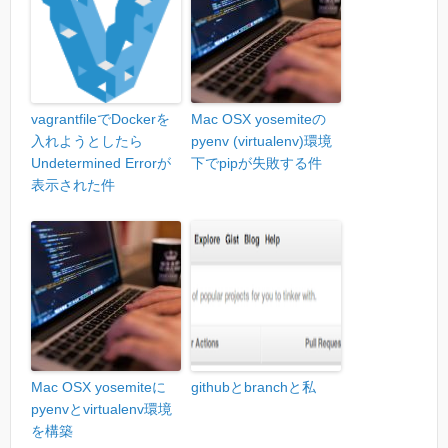
vagrantfileでDockerを
Mac OSX yosemiteの
入れようとしたら
pyenv (virtualenv)環境
Undetermined Errorが
下でpipが失敗する件
表示された件
Mac OSX yosemiteに
githubとbranchと私
pyenvとvirtualenv環境
を構築