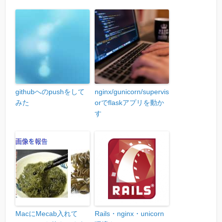
githubへのpushをして
nginx/gunicorn/supervis
みた
orでflaskアプリを動か
す
MacにMecab入れて
Rails・nginx・unicorn