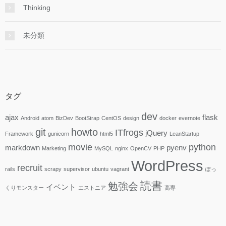
Thinking
未分類
タグ
dev
ajax
flask
Android
atom
BizDev
BootStrap
CentOS
design
docker
evernote
git
howto
ITfrogs
jQuery
Framework
gunicorn
html5
LeanStartup
movie
python
markdown
pyenv
Marketing
MySQL
nginx
OpenCV
PHP
WordPress
recruit
rails
scrapy
supervisor
ubuntu
vagrant
ぽっ
読書
勉強会
イベント
くりモンスター
エストニア
高専