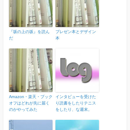
『坂の上の坂』を読ん
プレゼン本とデザイン
だ
本
Amazon・楽天・ブック
インタビューを受けた
オフはどれが先に届く
り読書をしたりテニス
のかやってみた
をしたり、な週末。