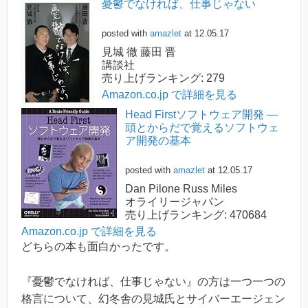
憂鬱でなければ、仕事じゃない
posted with
amazlet
at 12.05.17
見城 徹 藤田 晋
講談社
売り上げランキング: 279
Amazon.co.jp で詳細を見る
Head Firstソフトウェア開発 ―
頭とからだで覚えるソフトウェ
ア開発の基本
posted with
amazlet
at 12.05.17
Dan Pilone Russ Miles
オライリージャパン
売り上げランキング: 470684
Amazon.co.jp で詳細を見る
どちらの本も面白かったです。
『憂鬱でなければ、仕事じゃない』の方は一つ一つの
格言について、幻冬舎の見城氏とサイバーエージェン