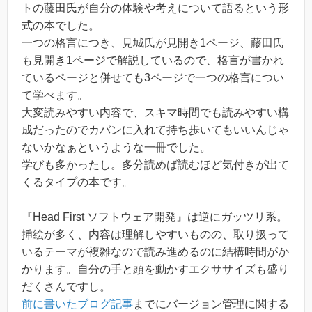
トの藤田氏が自分の体験や考えについて語るという形
式の本でした。
一つの格言につき、見城氏が見開き1ページ、藤田氏
も見開き1ページで解説しているので、格言が書かれ
ているページと併せても3ページで一つの格言につい
て学べます。
大変読みやすい内容で、スキマ時間でも読みやすい構
成だったのでカバンに入れて持ち歩いてもいいんじゃ
ないかなぁというような一冊でした。
学びも多かったし。多分読めば読むほど気付きが出て
くるタイプの本です。
『Head First ソフトウェア開発』は逆にガッツリ系。
挿絵が多く、内容は理解しやすいものの、取り扱って
いるテーマが複雑なので読み進めるのに結構時間がか
かります。自分の手と頭を動かすエクササイズも盛り
だくさんですし。
前に書いたブログ記事
までにバージョン管理に関する