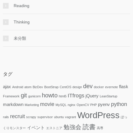
Reading
Thinking
未分類
タグ
dev
ajax
flask
Android
atom
BizDev
BootStrap
CentOS
design
docker
evernote
git
howto
ITfrogs
jQuery
Framework
gunicorn
html5
LeanStartup
movie
python
markdown
pyenv
Marketing
MySQL
nginx
OpenCV
PHP
WordPress
recruit
rails
scrapy
supervisor
ubuntu
vagrant
ぽっ
読書
勉強会
イベント
くりモンスター
エストニア
高専